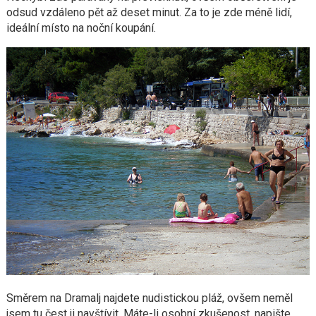
odsud vzdáleno pět až deset minut. Za to je zde méně lidí,
ideální místo na noční koupání.
Směrem na Dramalj najdete nudistickou pláž, ovšem neměl
jsem tu čest ji navštívit. Máte-li osobní zkušenost, napište