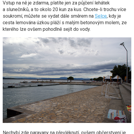
Vstup na ně je zdarma, platíte jen za půjčení lehátek
a slunečníků, a to okolo 20 kun za kus. Chcete-li trochu více
soukromí, můžete se vydat dále směrem na
Selce
, kdy je
cesta lemována úzkou pláží s malým betonovým molem, ze
kterého lze ovšem pohodlně sejít do vody.
Nechybí zde paravany na převléknutí, ovšem občerstvení je