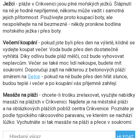
Ježci
- pláže v Crikvenici jsou plné mořských ježků. Šlápnutí
na ně je hodně nepříjemné, někomu může vadit i samotná
jejich přítomnost. Používejte proto koupací boty, ale
nespoléhejte na ně bezmezně - někdy pronikne bodlina
mořského ježka i přes boty.
Večerní koupání
- pokud jste byli přes den na výletě, klidně se
vydejte koupat večer. Voda bude přes den dostatečně
vyhřátá. Díky odlivu bude pláž mělčí, což bude vyhovovat
neplavcům. Večer se také moc lidí nekoupe, budete mít
soukromí. Doporučuji zajít na některou z betonových pláží
směrem na
Selce
- pokud na ně bude přes den hřát slunce,
budou teplé i večer a po koupání vás příjemně zahřejí.
Masáže na pláži
- chcete-li trošku zrelaxovat, využijte nabídky
masáží na plážích v Crikvenici. Najdete je na městské pláži
a na oblázkových plážích poblíž centra Crikvenice. Poznáte je
podle typického rákosového paravanu, ve kterém se nachází
lůžko. Vychutnáte si tak masáže na pláži a přece v soukromí.
Hledat