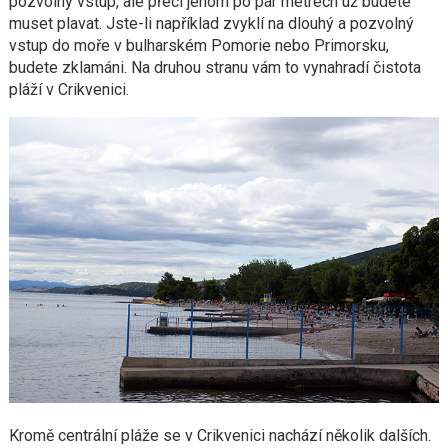
pozvolný vstup, ale přeci jenom po pár metrech už budete
muset plavat. Jste-li například zvyklí na dlouhý a pozvolný
vstup do moře v bulharském Pomorie nebo Primorsku,
budete zklamáni. Na druhou stranu vám to vynahradí čistota
pláží v Crikvenici.
Kromě centrální pláže se v Crikvenici nachází několik dalších.