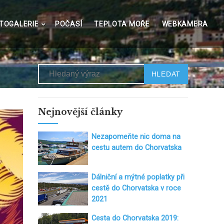
TOGALERIE
POČASÍ
TEPLOTA MOŘE
WEBKAMERA
Hledat
Nejnovější články
Nezapomeňte nic doma na
cestu autem do Chorvatska
Dálniční a mýtné poplatky při
cestě do Chorvatska v roce
2021
Cesta do Chorvatska 2019: