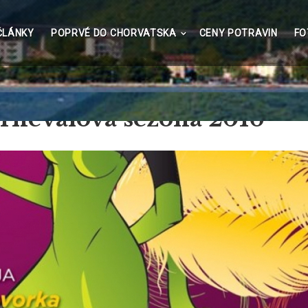
lavní
ČLÁNKY
POPRVÉ DO CHORVATSKA
CENY POTRAVIN
FO
avigace
arnevalová sezona 2016