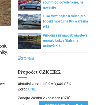
souhrn od dovolenkáře, ne
novináře
Luka Voz: nejlepší místo pro
focení mostu na Krk a krásná
pláž
Přírodní zajímavost: návštěva
močálu Lokva Slatin na
oslul
ostrově Krk
íky.
Přepočet CZK HRK
Aktuální kurz 1 HRK = 3,446 CZK.
mezi
Zdroj:
ČNB
.
Zadejte částku v korunách (CZK)