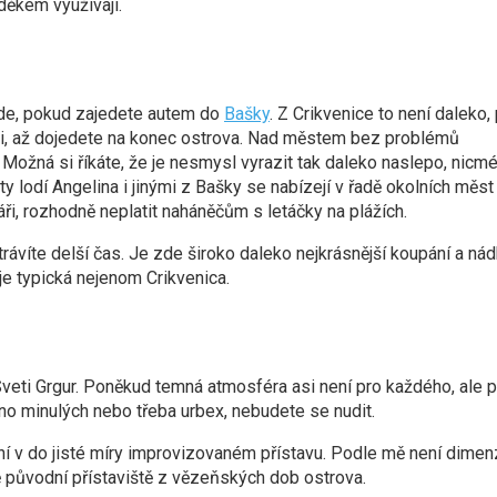
vděkem využívají.
 bude, pokud zajedete autem do
Bašky
. Z Crikvenice to není daleko,
nici, až dojedete na konec ostrova. Nad městem bez problémů
 Možná si říkáte, že je nesmysl vyrazit tak daleko naslepo, nicm
ty lodí Angelina i jinými z Bašky se nabízejí v řadě okolních měst
láři, rozhodně neplatit naháněčům s letáčky na plážích.
trávíte delší čas. Je zde široko daleko nejkrásnější koupání a ná
je typická nejenom Crikvenica.
 Sveti Grgur. Poněkud temná atmosféra asi není pro každého, ale 
no minulých nebo třeba urbex, nebudete se nudit.
ní v do jisté míry improvizovaném přístavu. Podle mě není dime
stě původní přístaviště z vězeňských dob ostrova.