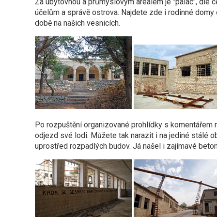
Za ubytovnou a průmyslovým areálem je "palác", dle ce
účelům a správě ostrova. Najdete zde i rodinné domy d
době na našich vesnicích.
Po rozpuštění organizované prohlídky s komentářem m
odjezd své lodi. Můžete tak narazit i na jediné stálé
uprostřed rozpadlých budov. Já našel i zajímavé beton