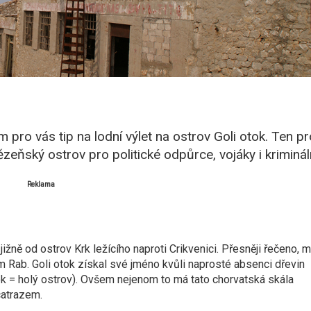
 pro vás tip na lodní výlet na ostrov Goli otok. Ten pr
eňský ostrov pro politické odpůrce, vojáky i krimináln
Reklama
jižně od ostrov Krk ležícího naproti Crikvenici. Přesněji řečeno, 
 Rab. Goli otok získal své jméno kvůli naprosté absenci dřevin
ok = holý ostrov). Ovšem nejenom to má tato chorvatská skála
catrazem.