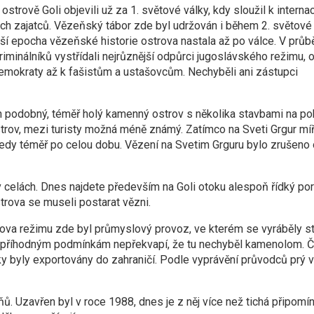
ostrově Goli objevili už za 1. světové války, kdy sloužil k internac
ch zajatců. Vězeňský tábor zde byl udržován i během 2. světové 
í epocha vězeňské historie ostrova nastala až po válce. V průbě
riminálníků vystřídali nejrůznější odpůrci jugoslávského režimu, 
 demokraty až k fašistům a ustašovcům. Nechyběli ani zástupci
 podobný, téměř holý kamenný ostrov s několika stavbami na pob
strov, mezi turisty možná méně známý. Zatímco na Sveti Grgur míř
 Tedy téměř po celou dobu. Vězení na Svetim Grguru bylo zrušeno 
v celách. Dnes najdete především na Goli otoku alespoň řídký po
trova se museli postarat vězni.
itova režimu zde byl průmyslový provoz, ve kterém se vyráběly st
 příhodným podmínkám nepřekvapí, že tu nechyběl kamenolom. Č
ky byly exportovány do zahraničí. Podle vyprávění průvodců prý 
zňů. Uzavřen byl v roce 1988, dnes je z něj více než tichá připomí