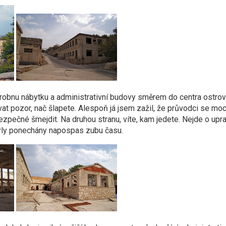
robnu nábytku a administrativní budovy směrem do centra ostrov
vat pozor, nač šlapete. Alespoň já jsem zažil, že průvodci se mo
bezpečné šmejdit. Na druhou stranu, víte, kam jedete. Nejde o up
é byly ponechány napospas zubu času.