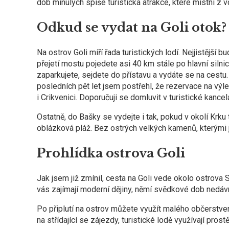
dob minulých spíše turistická atrakce, které místní z 
Odkud se vydat na Goli otok?
Na ostrov Goli míří řada turistických lodí. Nejjistější
přejetí mostu pojedete asi 40 km stále po hlavní sil
zaparkujete, sejdete do přístavu a vydáte se na cestu.
posledních pět let jsem postřehl, že rezervace na výle
i Crikvenici. Doporučuji se domluvit v turistické kance
Ostatně, do Bašky se vydejte i tak, pokud v okolí Krku 
oblázková pláž. Bez ostrých velkých kamenů, kterými 
Prohlídka ostrova Goli
Jak jsem již zmínil, cesta na Goli vede okolo ostrova
vás zajímají moderní dějiny, němí svědkové dob nedáv
Po připlutí na ostrov můžete využít malého občerstve
na střídající se zájezdy, turistické lodě využívají pro