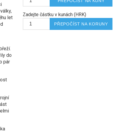
i
války,
Zadejte částku v kunách (HRK)
hu let
od
řeží.
ily do
o pár
rost
rojní
ást
velmi
nka