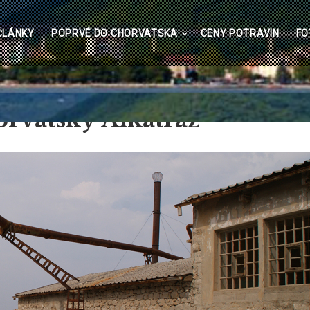
lavní
ČLÁNKY
POPRVÉ DO CHORVATSKA
CENY POTRAVIN
FO
avigace
orvatský Alkatraz