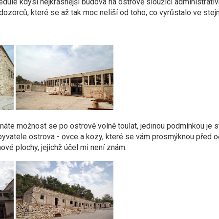
dule kdysi nejkrásnější budova na ostrově sloužící administrati
ozorců, které se až tak moc neliší od toho, co vyrůstalo ve stej
áte možnost se po ostrově volně toulat, jedinou podmínkou je s
 obyvatele ostrova - ovce a kozy, které se vám prosmýknou před 
ové plochy, jejichž účel mi není znám.