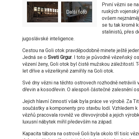
První vězni se na 
ruských vojenský
ovšem nejznámějš
se tu tak kromě k
stalinistů, přes
jugoslávské inteligence.
Cestou na Goli otok pravděpodobně minete ještě jeden
Jedná se o
Sveti Grgur
. I toto je původně vězeňský o
vězení ženy, Goli otok byl čistě mužskou záležitostí.
let dříve a vězeňkyně zamířily na Goli otok.
Své dny vězni na těchto ostrovech rozhodně netrávili 
dřevin a kosodřevin. O alespoň částečné zalesnění os
Jejich hlavní činností však byla práce ve výrobě. Za T
součástky a komponenty pro stavbu lodí. Vzhledem k
vězňů pracovala rovněž ve dřevovýrobě a jejich výrob
luxusní nábytek mířil především na západ.
Kapacita tábora na ostrově Goli byla okolo tří tisíc vě