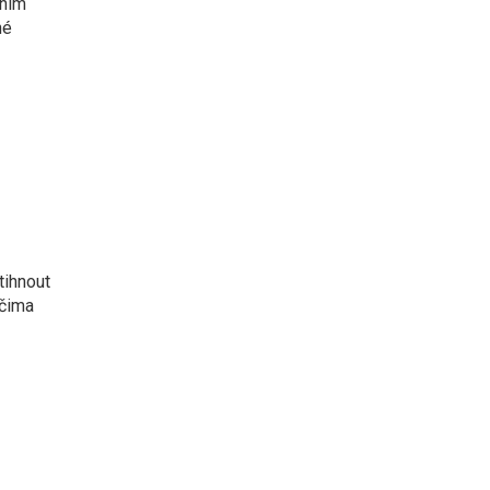
vním
né
tihnout
očima