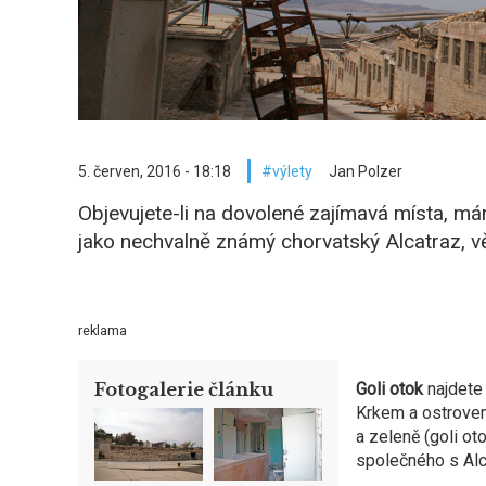
5. červen, 2016 - 18:18
výlety
Jan Polzer
Objevujete-li na dovolené zajímavá místa, mám
jako nechvalně známý chorvatský Alcatraz, věz
reklama
Fotogalerie článku
Goli otok
najdete 
Krkem a ostrovem
a zeleně (goli ot
společného s Al