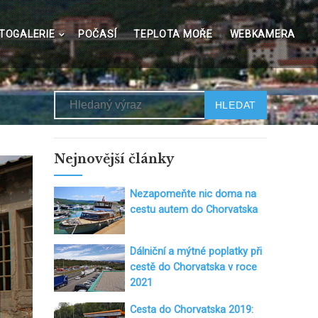
TOGALERIE
POČASÍ
TEPLOTA MOŘE
WEBKAMERA
Hledat
Nejnovější články
Nezapomeňte nic doma na
cestu autem do Chorvatska
Dálniční a mýtné poplatky při
cestě do Chorvatska v roce
2021
Cesta do Chorvatska 2019: