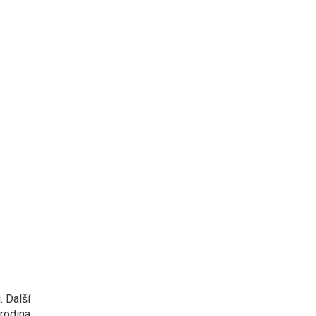
. Další
 rodina