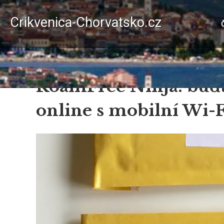
Přejít
H
k
Crikvenica-Chorvatsko.cz
hlavnímu
n
obsahu
RoamFree Ninja: buďt
online s mobilní Wi-F