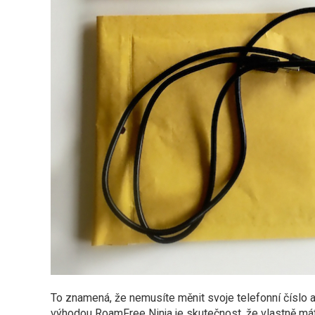
To znamená, že nemusíte měnit svoje telefonní číslo ani
výhodou RoamFree Ninja je skutečnost, že vlastně mát