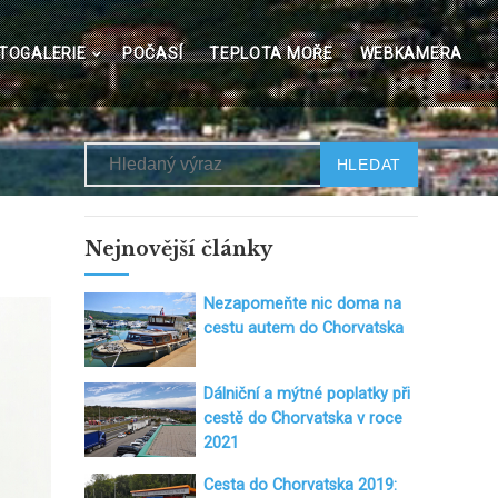
TOGALERIE
POČASÍ
TEPLOTA MOŘE
WEBKAMERA
Hledat
Nejnovější články
Nezapomeňte nic doma na
cestu autem do Chorvatska
Dálniční a mýtné poplatky při
cestě do Chorvatska v roce
2021
Cesta do Chorvatska 2019: