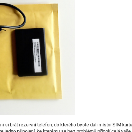
 si brát rezervní telefon, do kterého byste dali místní SIM kartu
e jedno připojení, ke kterému se bez problémů připojí celá vaše