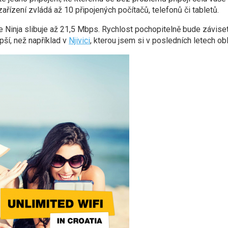
ařízení zvládá až 10 připojených počítačů, telefonů či tabletů.
e Ninja slibuje až 21,5 Mbps. Rychlost pochopitelně bude závise
pší, než například v
Njivici
, kterou jsem si v posledních letech oblí