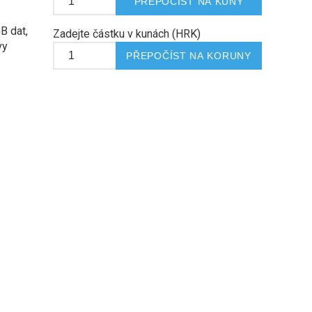
B dat,
Zadejte částku v kunách (HRK)
vy