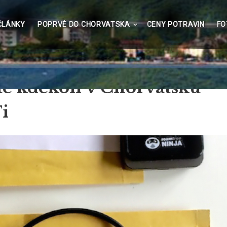
lavní
ČLÁNKY
POPRVÉ DO CHORVATSKA
CENY POTRAVIN
FO
avigace
e kdekoli v Chorvatsku
i