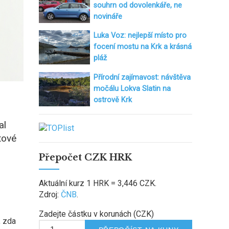
souhrn od dovolenkáře, ne
novináře
Luka Voz: nejlepší místo pro
focení mostu na Krk a krásná
pláž
Přírodní zajímavost: návštěva
močálu Lokva Slatin na
ostrově Krk
al
tové
Přepočet CZK HRK
Aktuální kurz 1 HRK = 3,446 CZK.
Zdroj:
ČNB
.
Zadejte částku v korunách (CZK)
, zda