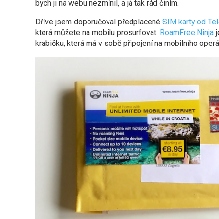
bych ji na webu nezmínil, a já tak rád činím.
Dříve jsem doporučoval předplacené
SIM karty od Te
která můžete na mobilu prosurfovat.
RoamFree Ninja
j
krabičku, která má v sobě připojení na mobilního operáto