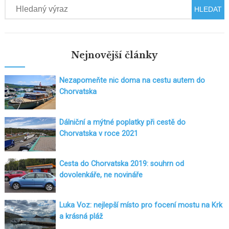
Hledat
Nejnovější články
Nezapomeňte nic doma na cestu autem do
Chorvatska
Dálniční a mýtné poplatky při cestě do
Chorvatska v roce 2021
Cesta do Chorvatska 2019: souhrn od
dovolenkáře, ne novináře
Luka Voz: nejlepší místo pro focení mostu na Krk
a krásná pláž