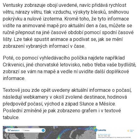
Ventusky zobrazuje obojí uvedené, navíc přidává rychlost
větru, nárazy větru, tlak vzduchu, výskyty blesků, sněhovou
pokrývku a nulové izoterma. Kromě toho, že tyto informace
vidíte na animované mapě pro aktuální den a čas, můžete se
ručně přepnout na jiné časové období pomocí spodní časové
lišty. Lze také spustit animace a podívat se, jak se mění
zobrazení vybraných informací v čase.
Poté, co pomocí vyhledávacího políčka najdete například
Crikvenici, jiné chorvatské letovisko, nebo třeba vaše bydliště,
zobrazí se vám na mapě a vedle ní uvidíte další doplňkové
informace.
Textově jsou zde opět uvedeny aktuální informace o počasí,
následují webkamery v okolí zvolené destinace, hodinová
předpověď počasí, východ a západ Slunce a Měsíce.
Poslední zmíněné je pak zobrazeno grafem i v textové
tabulce.