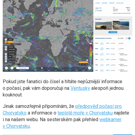
Pokud jste fanatici do čísel a hltáte nejrůznější informace
o počasí, pak vám doporučuji na
Ventusky
alespoň jednou
kouknout.
Jinak samozřejmě připomínám, že
předpověď počasí pro
Chorvatsko
a informace o
teplotě moře v Chorvatsku
najdete
i na našem webu. Na sesterském pak přehled
webkamer
v Chorvatsku
.