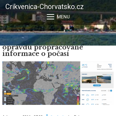
Přejít
Crikvenica-Chorvatsko.cz
k
hlavnímu
MENU
obsahu
Ventusky: když hledáte
opravdu propracované
informace o počasí