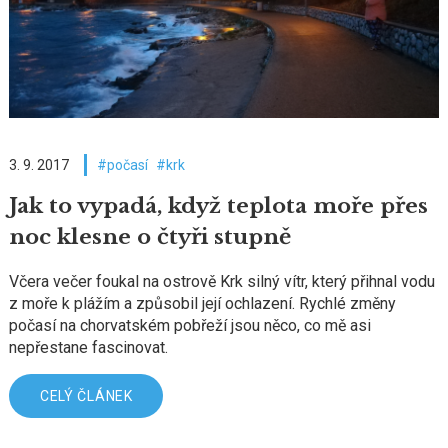
3. 9. 2017
počasí
krk
Jak to vypadá, když teplota moře přes
noc klesne o čtyři stupně
Včera večer foukal na ostrově Krk silný vítr, který přihnal vodu
z moře k plážím a způsobil její ochlazení. Rychlé změny
počasí na chorvatském pobřeží jsou něco, co mě asi
nepřestane fascinovat.
CELÝ ČLÁNEK