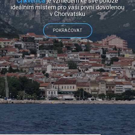
Crikvenica
je vzhledem ke své poloze
ideálním místem pro vaši první dovolenou
v Chorvatsku
POKRAČOVAT