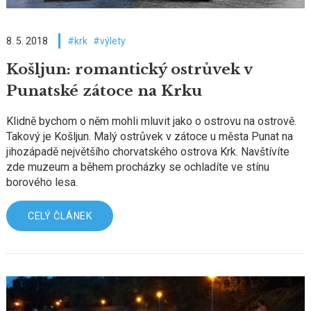
8. 5. 2018
krk
výlety
Košljun: romantický ostrůvek v
Punatské zátoce na Krku
Klidně bychom o něm mohli mluvit jako o ostrovu na ostrově.
Takový je Košljun. Malý ostrůvek v zátoce u města Punat na
jihozápadě největšího chorvatského ostrova Krk. Navštívíte
zde muzeum a během procházky se ochladíte ve stínu
borového lesa.
CELÝ ČLÁNEK