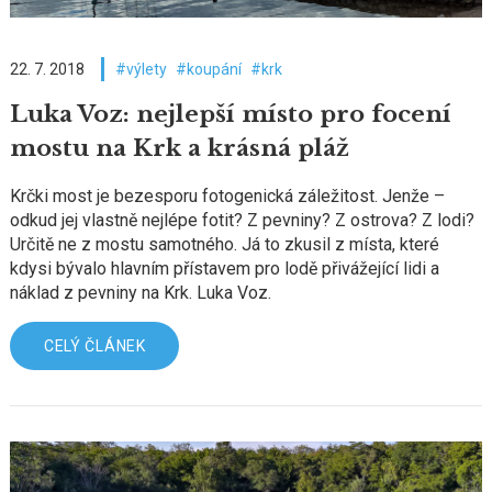
22. 7. 2018
výlety
koupání
krk
Luka Voz: nejlepší místo pro focení
mostu na Krk a krásná pláž
Krčki most je bezesporu fotogenická záležitost. Jenže –
odkud jej vlastně nejlépe fotit? Z pevniny? Z ostrova? Z lodi?
Určitě ne z mostu samotného. Já to zkusil z místa, které
kdysi bývalo hlavním přístavem pro lodě přivážející lidi a
náklad z pevniny na Krk. Luka Voz.
CELÝ ČLÁNEK