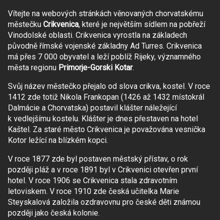
Vítejte na webových stránkách věnovaných chorvatskému
městečku
Crikvenica
, které je největším sídlem na pobřeží
Vinodolské oblasti. Crikvenica vyrostla na základech
původně římské vojenské základny Ad Turres. Crikvenica
má přes 7 000 obyvatel a leží poblíž Rijeky, významného
města regionu
Primorje-Gorski Kotar
.
Svůj název městečko přejalo od slova crikva, kostel. V roce
1412 zde totiž Nikola Frankopan (1426 až 1432 místokrál
Dalmácie a Chorvatska) postavil klášter náležející
k vedlejšímu kostelu. Klášter je dnes přestaven na hotel
Kaštel. Za staré město Crikvenica je považována vesnička
Kotor ležící na blízkém kopci.
V roce 1877 zde byl postaven městský přístav, o rok
později pláž a v roce 1891 byl v Crikvenici otevřen první
hotel. V roce 1906 se Crikvenica stala zdravotním
letoviskem. V roce 1910 zde česká učitelka Marie
Steyskalová založila ozdravovnu pro české děti známou
později jako česká kolonie.