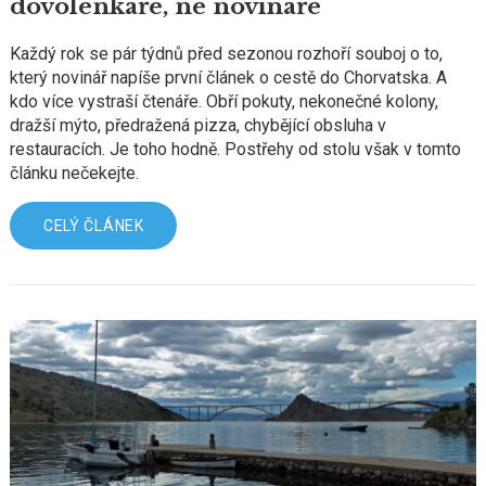
dovolenkáře, ne novináře
Každý rok se pár týdnů před sezonou rozhoří souboj o to,
který novinář napíše první článek o cestě do Chorvatska. A
kdo více vystraší čtenáře. Obří pokuty, nekonečné kolony,
dražší mýto, předražená pizza, chybějící obsluha v
restauracích. Je toho hodně. Postřehy od stolu však v tomto
článku nečekejte.
CELÝ ČLÁNEK